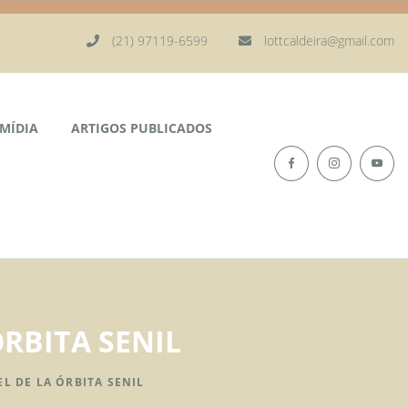
(21) 97119-6599
lottcaldeira@gmail.com
MÍDIA
ARTIGOS PUBLICADOS
ÓRBITA SENIL
EL DE LA ÓRBITA SENIL