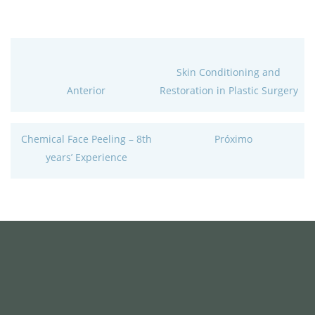
Skin Conditioning and
Anterior
Restoration in Plastic Surgery
Chemical Face Peeling – 8th
Próximo
years’ Experience