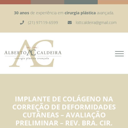
30 anos
de experiência em
cirurgia plástica
avançada.
(21) 97119-6599
lottcaldeira@gmail.com
IMPLANTE DE COLÁGENO NA
CORREÇÃO DE DEFORMIDADES
CUTÂNEAS – AVALIAÇÃO
PRELIMINAR – REV. BRA. CIR.