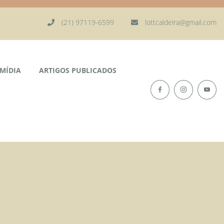
(21) 97119-6599
lottcaldeira@gmail.com
MÍDIA
ARTIGOS PUBLICADOS